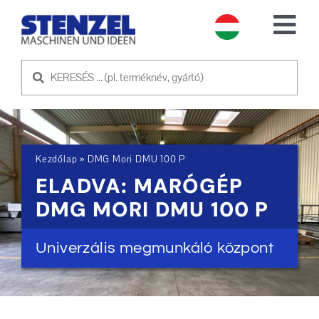
Skip
to
Tog
content
Nav
HASZNÁLT GÉPEK
ELADÓ GÉP
Kezdőlap
»
DMG Mori DMU 100 P
SZOLGÁLTATÁS
ELADVA: MARÓGÉP
DMG MORI DMU 100 P
RÓLUNK
Univerzális megmunkáló központ
KAPCSOLATFELVÉTEL