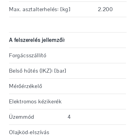
Max. asztalterhelés: [kg]
2.200
A felszerelés jellemzői:
Forgácsszállító
Belső hűtés (IKZ): [bar]
Mérőérzékelő
Elektromos kézikerék
Üzemmód
4
Olajköd-elszívás