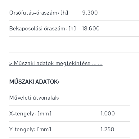
Orsófutás-óraszám: [h]
9.300
Bekapcsolási óraszám: [h]
18.600
> Műszaki adatok megtekintése ... ...
MŰSZAKI ADATOK:
Műveleti útvonalak:
X-tengely: [mm]
1.000
Y-tengely: [mm]
1.250