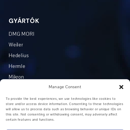
GYÁRTÓK
DMG MORI
Weiler
Hedelius
Hermle
Mikron
Manage Consent
Okuma
Boehringer
To provide the best experiences, we use technologies like cookies to
store and/or access device information. Consenting to these technologies
Grob
will allow us to process data such as browsing behavior or unique IDs on
this site. Not consenting or withdrawing consent, may adversely affect
Egyéb gyártók
certain features and functions.