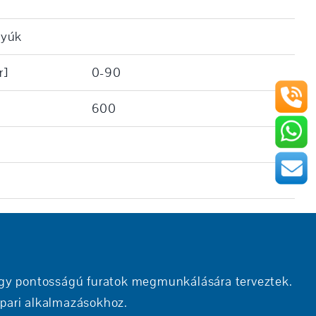
tyúk
r]
0-90
600
gy pontosságú furatok megmunkálására terveztek.
ipari alkalmazásokhoz.