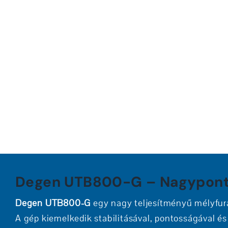
Degen UTB800-G – Nagypont
Degen UTB800-G
egy nagy teljesítményű mélyfur
A gép kiemelkedik stabilitásával, pontosságával é