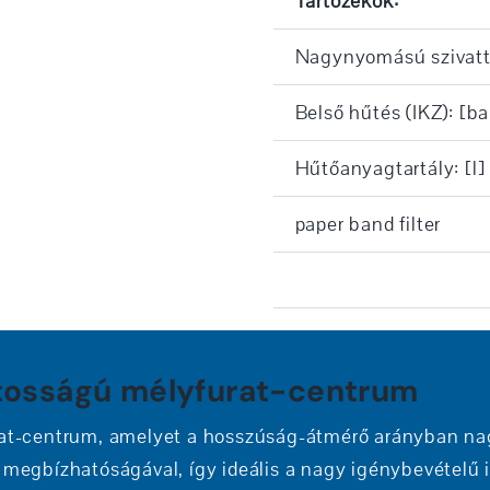
Tartozékok:
Nagynyomású szivat
Belső hűtés (IKZ): [ba
Hűtőanyagtartály: [l]
paper band filter
osságú mélyfurat-centrum
at-centrum, amelyet a hosszúság-átmérő arányban na
s megbízhatóságával, így ideális a nagy igénybevételű 