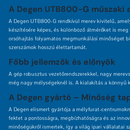
A Degen UTB800-G műszaki ad
A Degen UTB800-G rendkívül merev kivitelű, amely
készítésére képes, és különböző átmérőket is meg 
orsóhajtás folyamatos megmunkálási minőséget bizt
szerszámok hosszú élettartamát.
Főbb jellemzők és előnyök
A gép robusztus vezetőrendszerekkel, nagy merevsé
még nagy mélységeknél is. A kialakítás a könnyű kez
A Degen gyártó – Minőség tap
A Degen elismert gyártója a mélyfurat-centrumokna
fektet a pontosságra, megbízhatóságra és az innova
minőségükről ismertek, így a világ ipari vállalatai