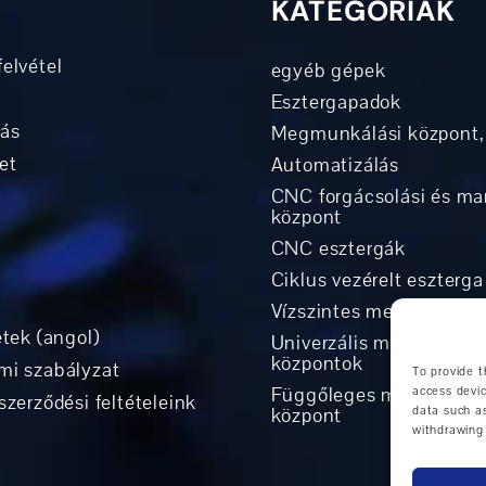
KATEGÓRIÁK
elvétel
egyéb gépek
Esztergapadok
tás
Megmunkálási központ,
et
Automatizálás
CNC forgácsolási és ma
központ
CNC esztergák
Ciklus vezérelt eszterga
Vízszintes megmunkálá
etek (angol)
Univerzális megmunkál
központok
mi szabályzat
To provide t
Függőleges megmunkál
access devic
szerződési feltételeink
központ
data such as
withdrawing 