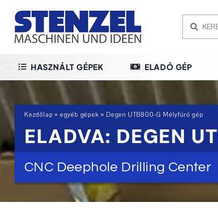
Skip
to
content
HASZNÁLT GÉPEK
ELADÓ GÉP
Kezdőlap
»
egyéb gépek
»
Degen UTB800-G Mélyfúró gép
ELADVA: DEGEN U
CNC Deephole Drilling Center