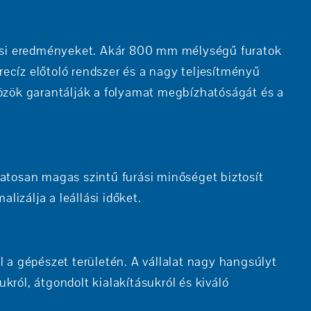
úrási eredményeket. Akár 800 mm mélységű furatok
ecíz előtoló rendszer és a nagy teljesítményű
közök garantálják a folyamat megbízhatóságát és a
atosan magas szintű furási minőséget biztosít
lizálja a leállási időket.
 a gépészet területén. A vállalat nagy hangsúlyt
ról, átgondolt kialakításukról és kiváló