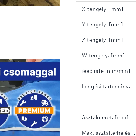
X-tengely: [mm]
Y-tengely: [mm]
Z-tengely: [mm]
W-tengely: [mm]
feed rate [mm/min]
Lengési tartomány:
Asztalméret: [mm]
Max. asztalterhelés: 