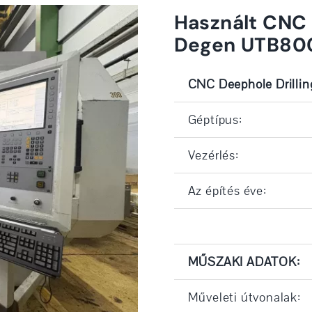
Használt CNC 
Degen UTB80
CNC Deephole Drillin
Géptípus:
Vezérlés:
Az építés éve:
MŰSZAKI ADATOK:
Műveleti útvonalak: