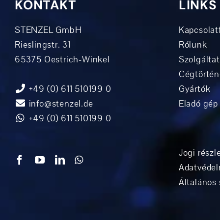
KONTAKT
LINKS
STENZEL GmbH
Kapcsolatf
Rieslingstr. 31
Rólunk
65375 Oestrich-Winkel
Szolgálta
Cégtörtén
+49 (0) 611 510199 0
Gyártók
info@stenzel.de
Eladó gép
+49 (0) 611 510199 0
Jogi részl
Adatvédel
Általános 