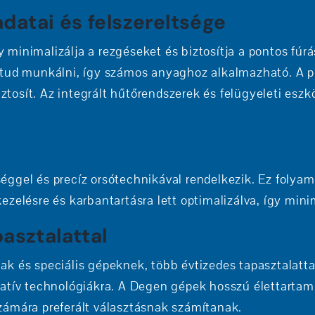
atai és felszereltsége
 minimalizálja a rezgéseket és biztosítja a pontos f
tud munkálni, így számos anyaghoz alkalmazható. A pr
osít. Az integrált hűtőrendszerek és felügyeleti esz
ggel és precíz orsótechnikával rendelkezik. Ez folyam
elésre és karbantartásra lett optimalizálva, így minima
asztalattal
k és speciális gépeknek, több évtizedes tapasztalattal
tív technológiákra. A Degen gépek hosszú élettartamuk
 számára preferált választásnak számítanak.