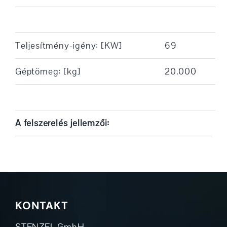
Teljesítmény-igény: [KW]
69
Géptömeg: [kg]
20.000
A felszerelés jellemzői:
KONTAKT
STENZEL GmbH