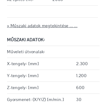
> Műszaki adatok megtekintése ... ...
MŰSZAKI ADATOK:
Műveleti útvonalak:
X-tengely: [mm]
2.300
Y-tengely: [mm]
1.200
Z-tengely: [mm]
600
Gyorsmenet: (X/Y/Z) [m/min.]
30