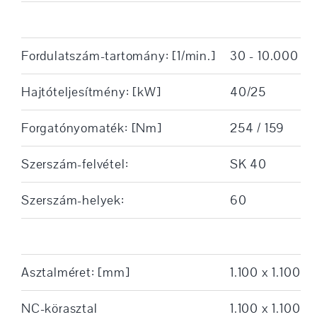
Fordulatszám-tartomány: [1/min.]
30 - 10.000
Hajtóteljesítmény: [kW]
40/25
Forgatónyomaték: [Nm]
254 / 159
Szerszám-felvétel:
SK 40
Szerszám-helyek:
60
Asztalméret: [mm]
1.100 x 1.100
NC-körasztal
1.100 x 1.100