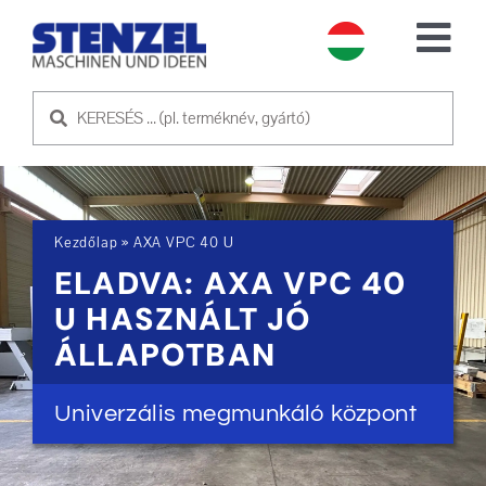
Skip
to
Tog
content
Nav
HASZNÁLT GÉPEK
ELADÓ GÉP
Kezdőlap
»
AXA VPC 40 U
SZOLGÁLTATÁS
ELADVA: AXA VPC 40
U HASZNÁLT JÓ
RÓLUNK
ÁLLAPOTBAN
KAPCSOLATFELVÉTEL
Univerzális megmunkáló központ