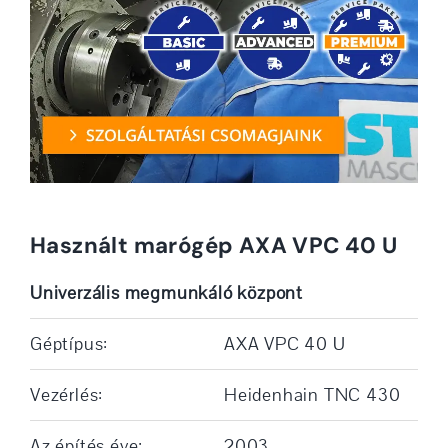
Használt marógép AXA VPC 40 U
Univerzális megmunkáló központ
Géptípus:
AXA VPC 40 U
Vezérlés:
Heidenhain TNC 430
Az építés éve:
2003