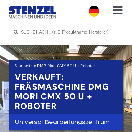
Skip
to
Tog
content
Nav
GEBRAUCHTMASCHINEN
MASCHINE VERKAUFEN
Startseite
»
DMG Mori CMX 50 U + Roboter
SERVICE
VERKAUFT:
FRÄSMASCHINE DMG
ÜBER UNS
MORI CMX 50 U +
ROBOTER
NEWS
Universal Bearbeitungszentrum
KONTAKT AUFNEHMEN