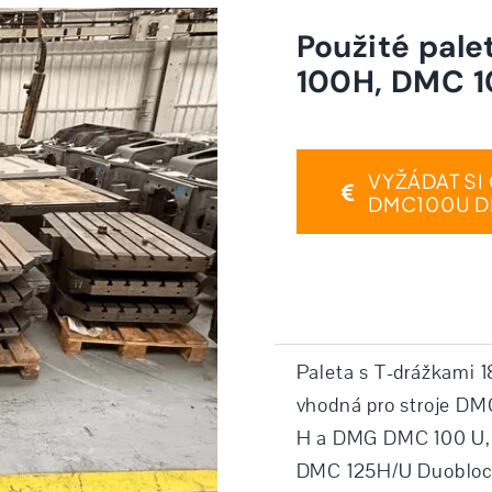
Použité pal
100H, DMC 1
VYŽÁDAT S
DMC100U D
Paleta s T-drážkami 
vhodná pro stroje D
H a DMG DMC 100 U, j
DMC 125H/U Duoblo