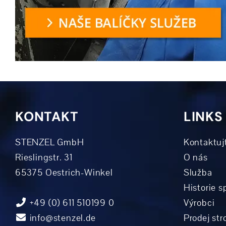
KONTAKT
LINKS
STENZEL GmbH
Kontaktuj
Rieslingstr. 31
O nás
65375 Oestrich-Winkel
Služba
Historie s
+49 (0) 611 510199 0
Výrobci
info@stenzel.de
Prodej str