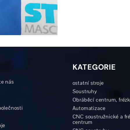
KATEGORIE
te nás
ostatní stroje
Soustruhy
Obráběcí centrum, fréz
polečnosti
Automatizace
CNC soustružnické a fr
centrum
oje