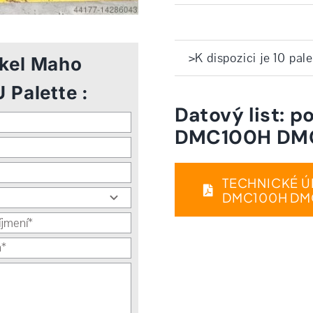
>K dispozici je 10 pale
ckel Maho
Palette :
Datový list: 
DMC100H DMC
TECHNICKÉ Ú
DMC100H DMC