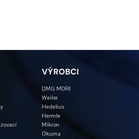
VÝROBCI
DMG MORI
Weiler
ky
Hedelius
Hermle
ézovací
Mikron
Okuma