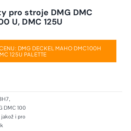
ety pro stroje DMG DMC
00 U, DMC 125U
I CENU: DMG DECKEL MAHO DMC100H
MC 125U PALETTE
18H7,
MG DMC 100
akož i pro
ck