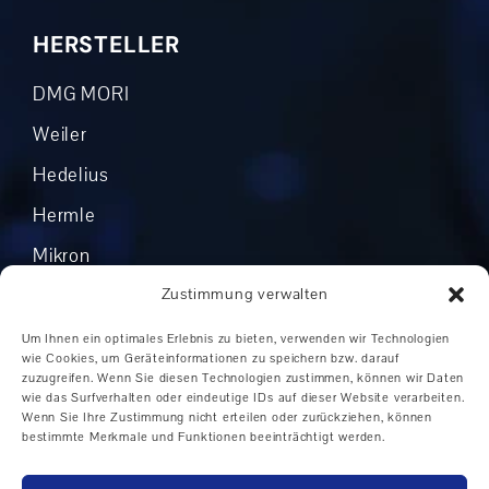
HERSTELLER
DMG MORI
Weiler
Hedelius
Hermle
Mikron
Okuma
Zustimmung verwalten
Boehringer
Um Ihnen ein optimales Erlebnis zu bieten, verwenden wir Technologien
wie Cookies, um Geräteinformationen zu speichern bzw. darauf
Grob
zuzugreifen. Wenn Sie diesen Technologien zustimmen, können wir Daten
wie das Surfverhalten oder eindeutige IDs auf dieser Website verarbeiten.
Andere Hersteller
Wenn Sie Ihre Zustimmung nicht erteilen oder zurückziehen, können
bestimmte Merkmale und Funktionen beeinträchtigt werden.