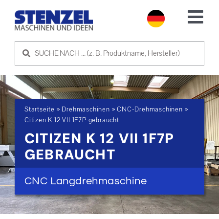
Skip
to
Tog
content
Nav
GEBRAUCHTMASCHINEN
MASCHINE VERKAUFEN
Startseite
»
Drehmaschinen
»
CNC-Drehmaschinen
»
SERVICE
Citizen K 12 VII 1F7P gebraucht
CITIZEN K 12 VII 1F7P
ÜBER UNS
GEBRAUCHT
NEWS
CNC Langdrehmaschine
KONTAKT AUFNEHMEN