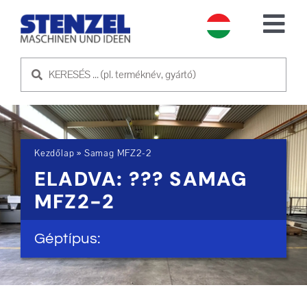
Skip
to
Tog
content
Nav
HASZNÁLT GÉPEK
ELADÓ GÉP
Kezdőlap
»
Samag MFZ2-2
SZOLGÁLTATÁS
ELADVA: ??? SAMAG
MFZ2-2
RÓLUNK
Géptípus:
KAPCSOLATFELVÉTEL