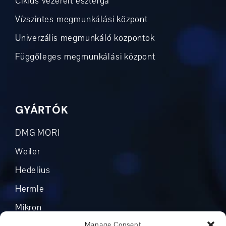
Ciklus vezérelt eszterga
Vízszintes megmunkálási központ
Univerzális megmunkáló központok
Függőleges megmunkálási központ
GYÁRTÓK
DMG MORI
Weiler
Hedelius
Hermle
Mikron
Manage Consent