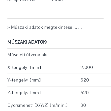
> Műszaki adatok megtekintése ... ...
MŰSZAKI ADATOK:
Műveleti útvonalak:
X-tengely: [mm]
2.000
Y-tengely: [mm]
620
Z-tengely: [mm]
520
Gyorsmenet: (X/Y/Z) [m/min.]
30