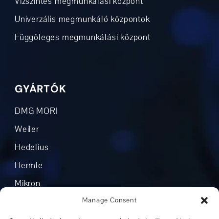
Vízszintes megmunkálási központ
Univerzális megmunkáló központok
Függőleges megmunkálási központ
GYÁRTÓK
DMG MORI
Weiler
Hedelius
Hermle
Mikron
Manage Consent
Okuma