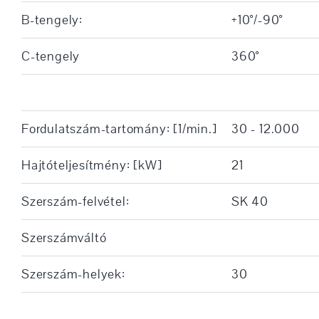
B-tengely:
+10°/-90°
C-tengely
360°
Fordulatszám-tartomány: [1/min.]
30 - 12.000
Hajtóteljesítmény: [kW]
21
Szerszám-felvétel:
SK 40
Szerszámváltó
Szerszám-helyek:
30