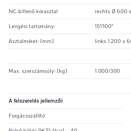
NC-billenő körasztal
rechts Ø 600
Lengési tartomány:
15°/100°
Asztalméret: [mm]
links 1.200 x 
Max. szerszámsúly: [kg]
1.000/300
A felszerelés jellemzői:
Forgácsszállító
Belső hűtés (IKZ): [bar]
40