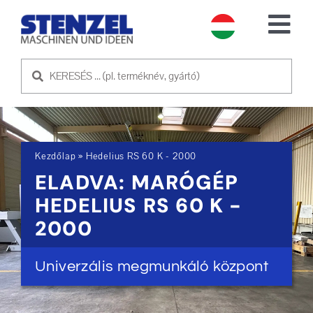
Skip
to
Tog
content
Nav
HASZNÁLT GÉPEK
ELADÓ GÉP
Kezdőlap
»
Hedelius RS 60 K - 2000
SZOLGÁLTATÁS
ELADVA: MARÓGÉP
HEDELIUS RS 60 K -
RÓLUNK
2000
KAPCSOLATFELVÉTEL
Univerzális megmunkáló központ