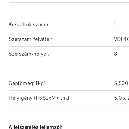
Késváltók száma:
1
Szerszám-felvétel:
VDI 4
Szerszám-helyek:
8
Géptömeg: [kg]
5.500
Helyigény (HxSzxM): [m]
5,0 x 
A felszerelés jellemzői: