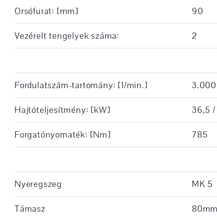
Orsófurat: [mm]
90
Vezérelt tengelyek száma:
2
Fordulatszám-tartomány: [1/min.]
3.000
Hajtóteljesítmény: [kW]
36,5 /
Forgatónyomaték: [Nm]
785
Nyeregszeg
MK 5
Támasz
80m