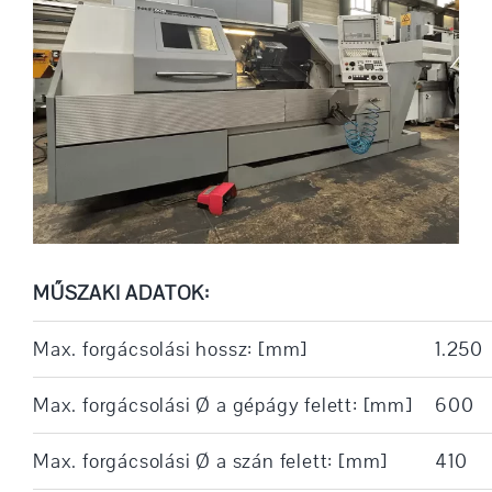
MŰSZAKI ADATOK:
Max. forgácsolási hossz: [mm]
1.250
Max. forgácsolási Ø a gépágy felett: [mm]
600
Max. forgácsolási Ø a szán felett: [mm]
410