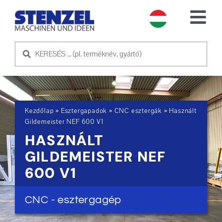
Skip
to
Tog
content
Nav
HASZNÁLT GÉPEK
ELADÓ GÉP
Kezdőlap
»
Esztergapadok
»
CNC esztergák
»
Használt
SZOLGÁLTATÁS
Gildemeister NEF 600 V1
HASZNÁLT
RÓLUNK
GILDEMEISTER NEF
600 V1
KAPCSOLATFELVÉTEL
CNC - esztergagép