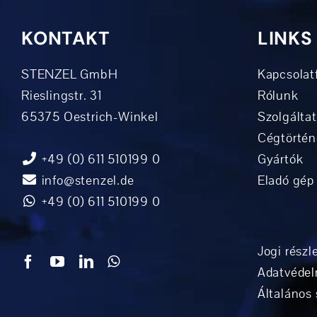
KONTAKT
LINKS
STENZEL GmbH
Kapcsolatf
Rieslingstr. 31
Rólunk
65375 Oestrich-Winkel
Szolgálta
Cégtörtén
+49 (0) 611 510199 0
Gyártók
info@stenzel.de
Eladó gép
+49 (0) 611 510199 0
Jogi részl
Adatvédel
Általános 