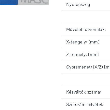
Nyeregszeg
Műveleti útvonalak:
X-tengely: [mm]
Z-tengely: [mm]
Gyorsmenet: (X/Z) [m
Késváltók száma:
Szerszám-felvétel: