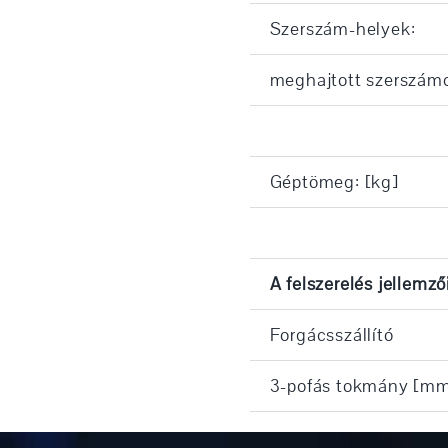
Szerszám-helyek:
meghajtott szerszám
Géptömeg: [kg]
A felszerelés jellemző
Forgácsszállító
3-pofás tokmány [m