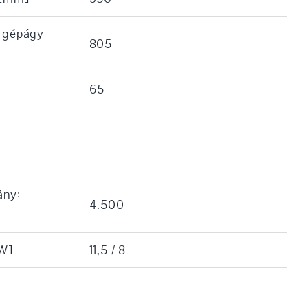
a gépágy
805
65
ány:
4.500
kW]
11,5 / 8