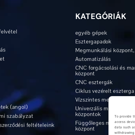
KATEGÓRIÁK
elvétel
egyéb gépek
Esztergapadok
tás
Megmunkálási központ,
et
Automatizálás
CNC forgácsolási és ma
központ
CNC esztergák
Ciklus vezérelt eszterga
Vízszintes megmunkálá
etek (angol)
Univerzális megmunkál
központok
mi szabályzat
To provide t
Függőleges megmunkál
access devic
szerződési feltételeink
központ
data such as
withdrawing 