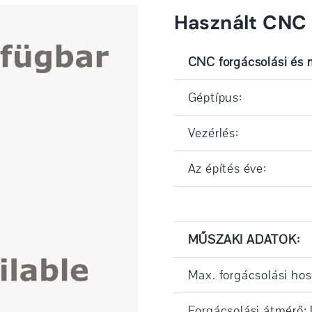
Használt CNC
CNC forgácsolási és 
Géptípus:
Vezérlés:
Az építés éve:
MŰSZAKI ADATOK:
Max. forgácsolási ho
Forgácsolási átmérő: