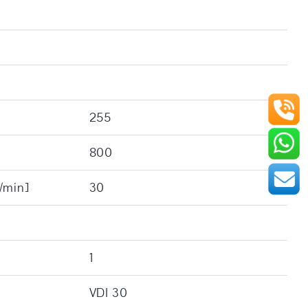
255
800
/min]
30
1
VDI 30