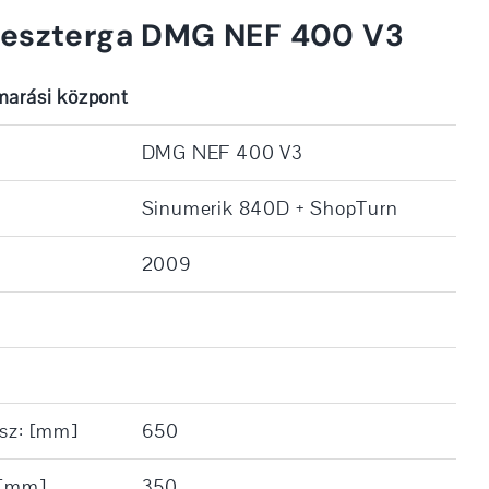
 eszterga DMG NEF 400 V3
marási központ
DMG NEF 400 V3
Sinumerik 840D + ShopTurn
2009
ssz: [mm]
650
 [mm]
350