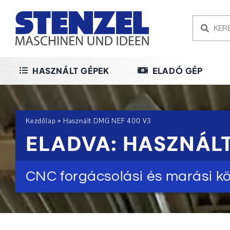
Skip
to
content
HASZNÁLT GÉPEK
ELADÓ GÉP
Kezdőlap
»
Használt DMG NEF 400 V3
ELADVA: HASZNÁLT
CNC forgácsolási és marási k