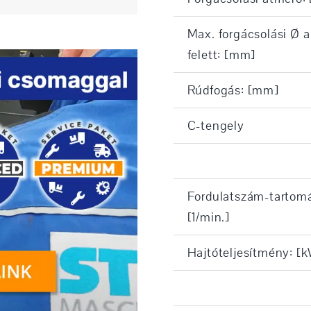
Max. forgácsolási Ø 
felett: [mm]
Rúdfogás: [mm]
C-tengely
Fordulatszám-tartom
[1/min.]
Hajtóteljesítmény: [