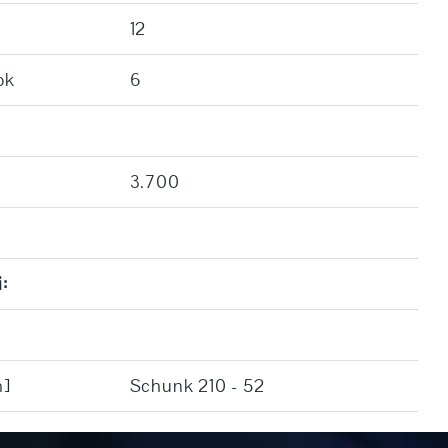
12
ok
6
3.700
i:
m]
Schunk 210 - 52