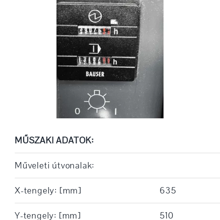
MŰSZAKI ADATOK:
Műveleti útvonalak:
X-tengely: [mm]
635
Y-tengely: [mm]
510