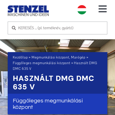
Skip
to
Tog
content
Nav
HASZNÁLT GÉPEK
ELADÓ GÉP
Kezdőlap
»
Megmunkálási központ, Marógép
»
SZOLGÁLTATÁS
Függőleges megmunkálási központ
»
Használt DMG
DMC 635 V
HASZNÁLT DMG DMC
RÓLUNK
635 V
KAPCSOLATFELVÉTEL
Függőleges megmunkálási
központ