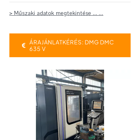
> Műszaki adatok megtekintése ... ...
ÁRAJÁNLATKÉRÉS: DMG DMC
635 V