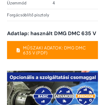
Üzemmód
4
Forgácsöblítő pisztoly
Adatlap: használt DMG DMC 635 V
MŰSZAKI ADATOK: DMG DMC
635 V (PDF)