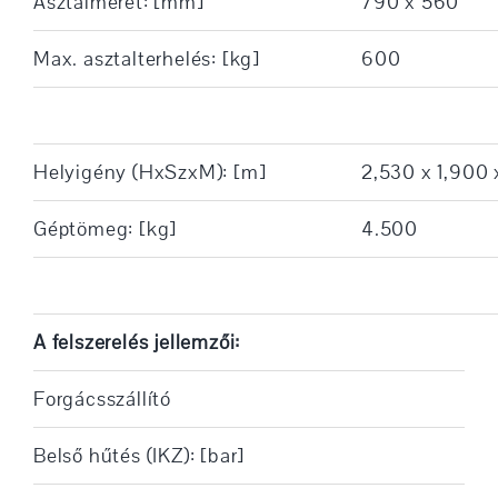
Asztalméret: [mm]
790 x 560
Max. asztalterhelés: [kg]
600
Helyigény (HxSzxM): [m]
2,530 x 1,900
Géptömeg: [kg]
4.500
A felszerelés jellemzői:
Forgácsszállító
Belső hűtés (IKZ): [bar]