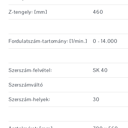
Z-tengely: [mm]
460
Fordulatszám-tartomány: [1/min.]
0 - 14.000
Szerszám-felvétel:
SK 40
Szerszámváltó
Szerszám-helyek:
30