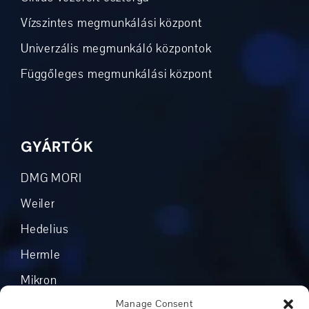
Vízszintes megmunkálási központ
Univerzális megmunkáló központok
Függőleges megmunkálási központ
GYÁRTÓK
DMG MORI
Weiler
Hedelius
Hermle
Mikron
Manage Consent
Okuma