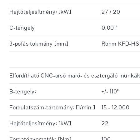
Hajtóteljesítmény: [kW]
27 / 20
C-tengely
0,001°
3-pofás tokmány [mm]
Röhm KFD-HS
Elfordítható CNC-orsó maró- és esztergáló munká
B-tengely:
+/- 110°
Fordulatszám-tartomány: [1/min.]
15 - 12.000
Hajtóteljesítmény: [kW]
22
Forgatónyomaték: [Nm]
100