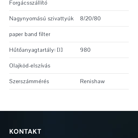
Forgácsszállító
Nagynyomású szivattyúk
8/20/80
paper band filter
Hűtőanyagtartály: [l]
980
Olajköd-elszívás
Szerszámmérés
Renishaw
KONTAKT