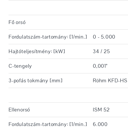
Fő orsó
Fordulatszám-tartomány: [1/min.]
0 - 5.000
Hajtóteljesítmény: [kW]
34 / 25
C-tengely
0,001°
3-pofás tokmány [mm]
Röhm KFD-HS 
Ellenorsó
ISM 52
Fordulatszám-tartomány: [1/min.]
6.000