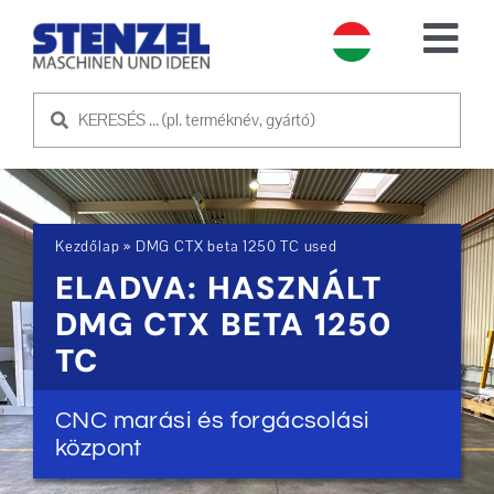
Skip
to
Tog
content
Nav
HASZNÁLT GÉPEK
ELADÓ GÉP
Kezdőlap
»
DMG CTX beta 1250 TC used
SZOLGÁLTATÁS
ELADVA: HASZNÁLT
DMG CTX BETA 1250
RÓLUNK
TC
KAPCSOLATFELVÉTEL
CNC marási és forgácsolási
központ