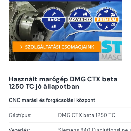
Használt marógép DMG CTX beta
1250 TC jó állapotban
CNC marási és forgácsolási központ
Géptípus:
DMG CTX beta 1250 TC
Vezérlés:
Siemens 840 D solutionsline 