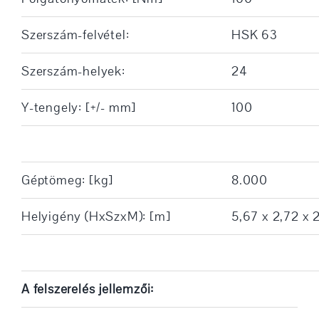
Szerszám-felvétel:
HSK 63
Szerszám-helyek:
24
Y-tengely: [+/- mm]
100
Géptömeg: [kg]
8.000
Helyigény (HxSzxM): [m]
5,67 x 2,72 x 2
A felszerelés jellemzői: