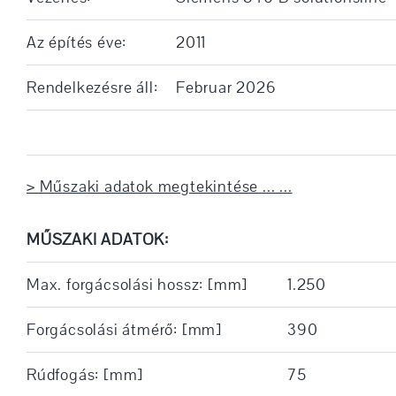
Az építés éve:
2011
Rendelkezésre áll:
Februar 2026
> Műszaki adatok megtekintése ... ...
MŰSZAKI ADATOK:
Max. forgácsolási hossz: [mm]
1.250
Forgácsolási átmérő: [mm]
390
Rúdfogás: [mm]
75