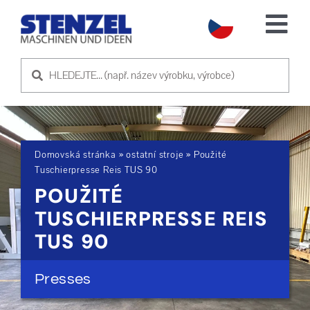
Skip
to
Tog
content
Nav
POUŽITÉ STROJE
PRODEJ STROJE
Domovská stránka
»
ostatní stroje
»
Použité
SLUŽBA
Tuschierpresse Reis TUS 90
POUŽITÉ
O NÁS
TUSCHIERPRESSE REIS
TUS 90
KONTAKTUJTE NÁS
Presses