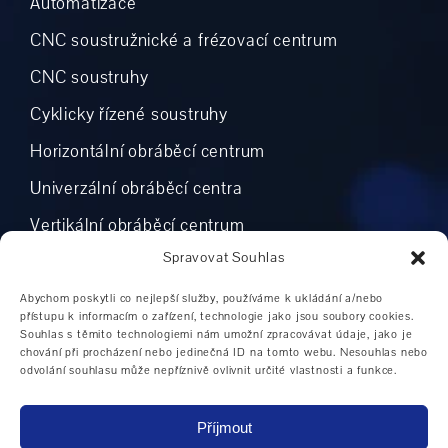
Automatizace
CNC soustružnické a frézovací centrum
CNC soustruhy
Cyklicky řízené soustruhy
Horizontální obráběcí centrum
Univerzální obráběcí centra
Vertikální obráběcí centrum
Spravovat Souhlas
Abychom poskytli co nejlepší služby, používáme k ukládání a/nebo
přístupu k informacím o zařízení, technologie jako jsou soubory cookies.
VÝROBCI
Souhlas s těmito technologiemi nám umožní zpracovávat údaje, jako je
chování při procházení nebo jedinečná ID na tomto webu. Nesouhlas nebo
odvolání souhlasu může nepříznivě ovlivnit určité vlastnosti a funkce.
DMG MORI
Weiler
Příjmout