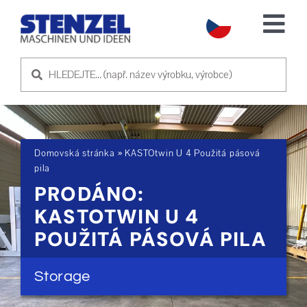
Skip
to
Tog
content
Nav
POUŽITÉ STROJE
PRODEJ STROJE
Domovská stránka
»
KASTOtwin U 4 Použitá pásová
SLUŽBA
pila
PRODÁNO:
O NÁS
KASTOTWIN U 4
POUŽITÁ PÁSOVÁ PILA
KONTAKTUJTE NÁS
Storage