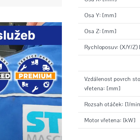
Osa Y: [mm]
Osa Z: [mm]
Rychloposuv: (X/Y/Z)
Vzdálenost povrch sto
vřetena: [mm]
Rozsah otáček: [1/min
Motor vřetena: [kW]