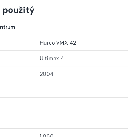
 použitý
entrum
Hurco VMX 42
Ultimax 4
2004
1.060