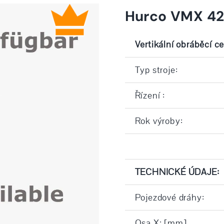
Hurco VMX 42
Vertikální obráběcí c
Typ stroje:
Řízení :
Rok výroby:
TECHNICKÉ ÚDAJE:
Pojezdové dráhy:
Osa X: [mm]