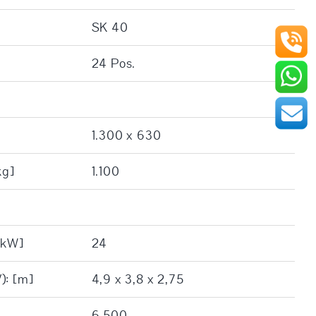
SK 40
24 Pos.
1.300 x 630
kg]
1.100
[kW]
24
): [m]
4,9 x 3,8 x 2,75
6.500