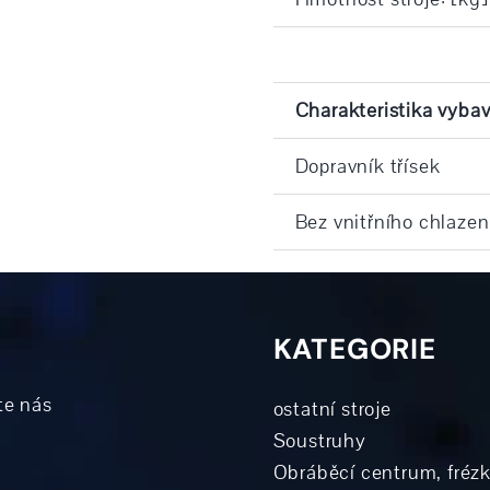
Charakteristika vybav
Dopravník třísek
Bez vnitřního chlazení
KATEGORIE
te nás
ostatní stroje
Soustruhy
Obráběcí centrum, fréz