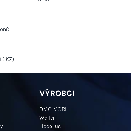
ení:
 (IKZ)
VÝROBCI
DMG MORI
Weiler
ky
Hedelius