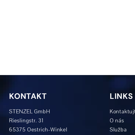
KONTAKT
LINKS
STENZEL GmbH
Kontaktuj
Rieslingstr. 31
O nás
65375 Oestrich-Winkel
Služba