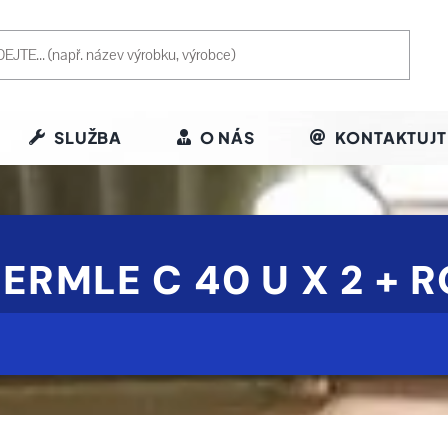
SLUŽBA
O NÁS
KONTAKTUJT
ERMLE C 40 U X 2 + 