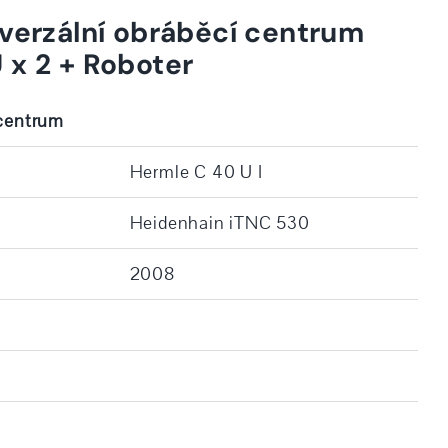
iverzální obráběcí centrum
 x 2 + Roboter
 centrum
Hermle C 40 U I
Heidenhain iTNC 530
2008