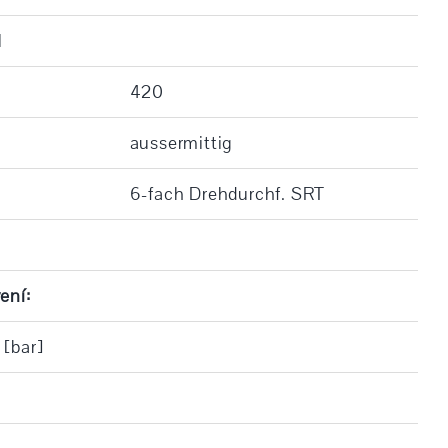
l
420
aussermittig
6-fach Drehdurchf. SRT
ení:
 [bar]