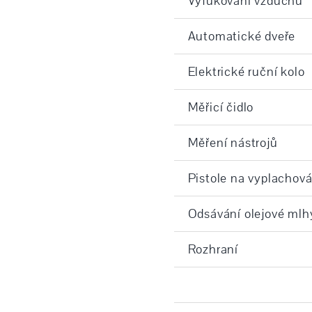
Vyfukování vzduchu
Automatické dveře
Elektrické ruční kolo
Měřicí čidlo
Měření nástrojů
Pistole na vyplachová
Odsávání olejové mlh
Rozhraní