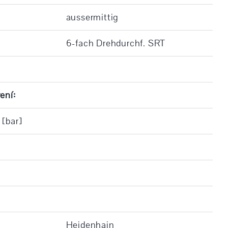
aussermittig
6-fach Drehdurchf. SRT
ení:
 [bar]
Heidenhain