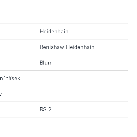
Heidenhain
Renishaw Heidenhain
Blum
ní třísek
y
RS 2