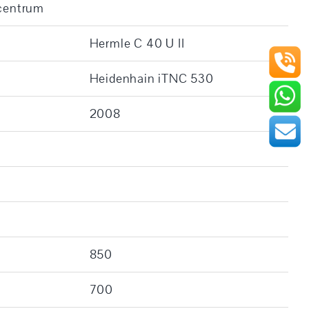
 centrum
Hermle C 40 U II
Heidenhain iTNC 530
2008
850
700