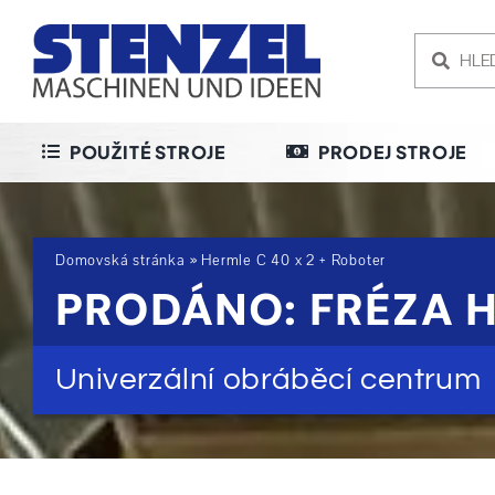
Skip
to
content
POUŽITÉ STROJE
PRODEJ STROJE
Domovská stránka
»
Hermle C 40 x 2 + Roboter
PRODÁNO: FRÉZA H
Univerzální obráběcí centrum