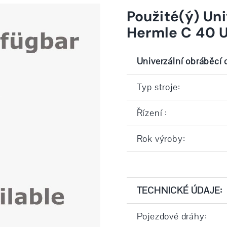
Použité(ý) Un
Hermle C 40 U
Univerzální obráběcí
Typ stroje:
Řízení :
Rok výroby:
TECHNICKÉ ÚDAJE:
Pojezdové dráhy: