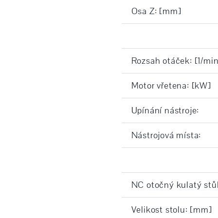
Osa Z: [mm]
Rozsah otáček: [1/min
Motor vřetena: [kW]
Upínání nástroje:
Nástrojová místa:
NC otočný kulatý stů
Velikost stolu: [mm]