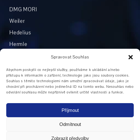
DMG MORI
Weiler
Hedelius
Hermle
Mikron
Spravovat Souhlas
Okuma
Abychom poskytli co nejlepší služby, používáme k ukládání a/nebo
přístupu k informacím o zařízení, technologie jako jsou soubory cookies.
Boehringer
Souhlas s těmito technologiemi nám umožní zpracovávat údaje, jako je
chování při procházení nebo jedinečná ID na tomto webu. Nesouhlas nebo
Grob
odvolání souhlasu může nepříznivě ovlivnit určité vlastnosti a funkce.
Ostatní výrobci
Příjmout
Odmítnout
Oblasti použití CNC strojů
|
CNC stroje ve
Zobrazit předvolby