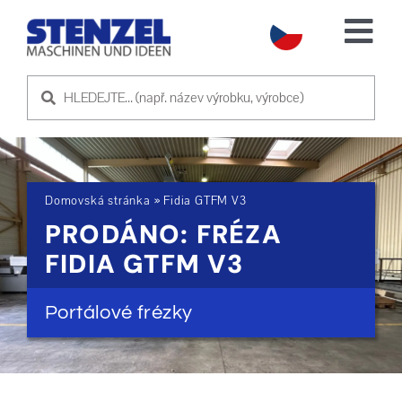
Skip
to
Tog
content
Nav
POUŽITÉ STROJE
PRODEJ STROJE
Domovská stránka
»
Fidia GTFM V3
SLUŽBA
PRODÁNO: FRÉZA
FIDIA GTFM V3
O NÁS
Portálové frézky
KONTAKTUJTE NÁS