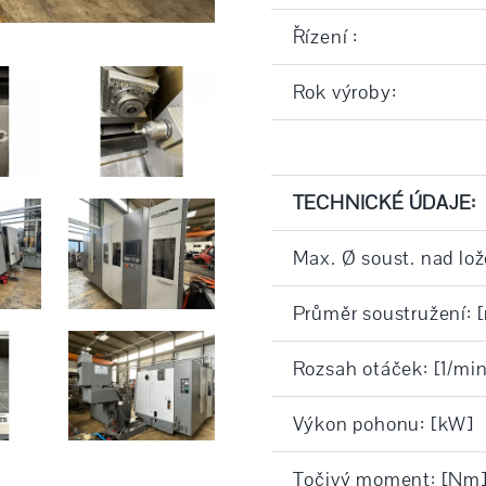
Řízení :
Rok výroby:
TECHNICKÉ ÚDAJE:
Max. Ø soust. nad lo
Průměr soustružení:
Rozsah otáček: [1/min
Výkon pohonu: [kW]
Točivý moment: [Nm