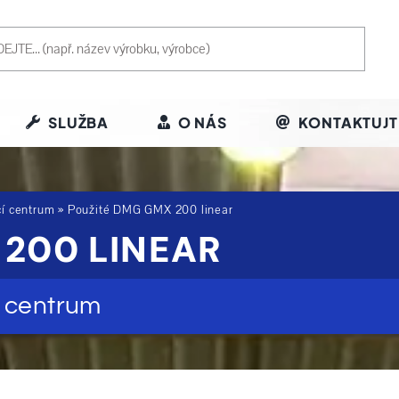
SLUŽBA
O NÁS
KONTAKTUJT
cí centrum
»
Použité DMG GMX 200 linear
 200 LINEAR
é centrum