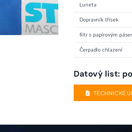
Luneta
Dopravník třísek
filtr s papírovým pás
Čerpadlo chlazení
Datový list: 
TECHNICKÉ ÚD