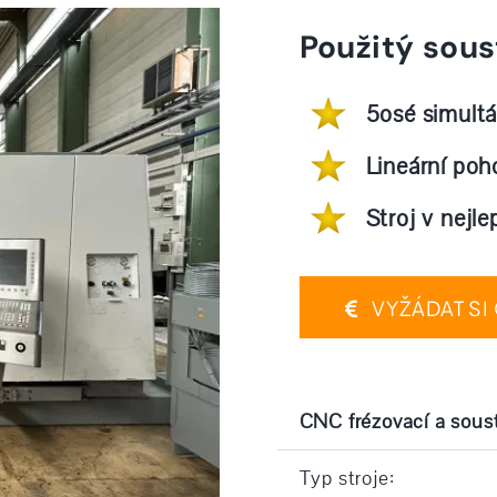
Použitý sou
5osé simultá
Lineární poh
Stroj v nejl
VYŽÁDAT SI
CNC frézovací a sous
Typ stroje: