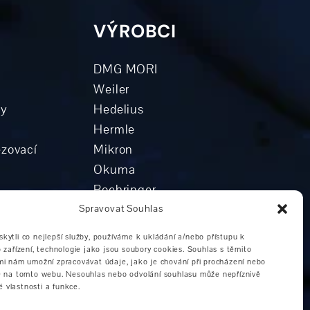
VÝROBCI
DMG MORI
Weiler
ky
Hedelius
Hermle
ézovací
Mikron
Okuma
Boehringer
hy
Grob
Spravovat Souhlas
centrum
Ostatní výrobci
ytli co nejlepší služby, používáme k ukládání a/nebo přístupu k
ntra
 zařízení, technologie jako jsou soubory cookies. Souhlas s těmito
trum
mi nám umožní zpracovávat údaje, jako je chování při procházení nebo
D na tomto webu. Nesouhlas nebo odvolání souhlasu může nepříznivě
té vlastnosti a funkce.