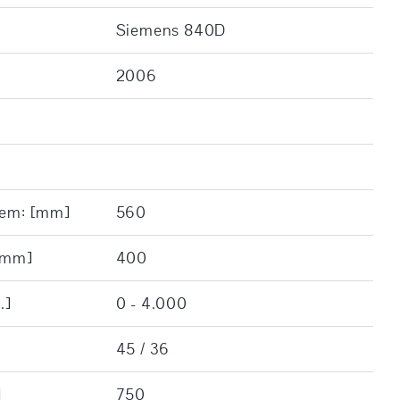
Siemens 840D
2006
žem: [mm]
560
 [mm]
400
.]
0 - 4.000
45 / 36
]
750