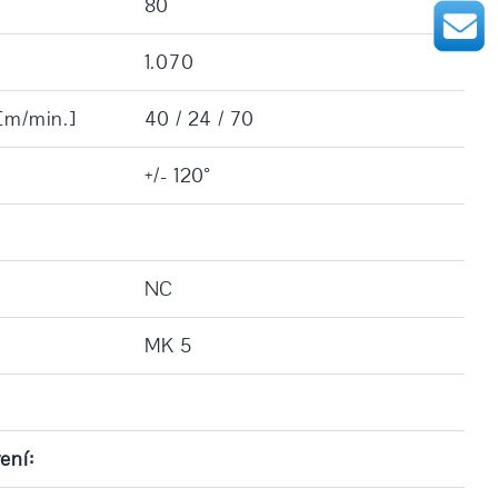
80
1.070
 [m/min.]
40 / 24 / 70
+/- 120°
NC
MK 5
ení: