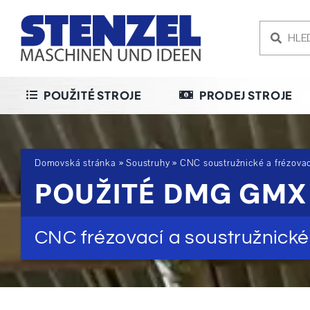
Skip
to
content
POUŽITÉ STROJE
PRODEJ STROJE
Domovská stránka
»
Soustruhy
»
CNC soustružnické a frézova
POUŽITÉ DMG GMX
CNC frézovací a soustružnick