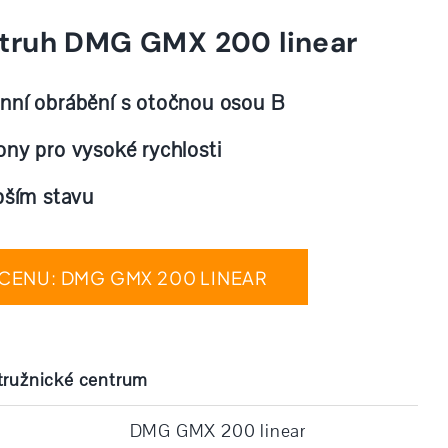
struh DMG GMX 200 linear
nní obrábění s otočnou osou B
ony pro vysoké rychlosti
epším stavu
 CENU: DMG GMX 200 LINEAR
tružnické centrum
DMG GMX 200 linear