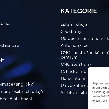
KATEGORIE
te nás
ostatní stroje
Soustruhy
Obráběcí centrum, fréz
polečnosti
Automatizace
CNC soustružnické a fr
centrum
oje
CNC soustruhy
Cyklicky řízené soustru
Horizontální obráběcí 
ormace (anglicky)
Abychom posk
Univerzální obráběcí ce
informacím o
hrany osobních údajů
Vertikální obráběcí cen
technologie
jedinečná I
obecné obchodní
ovlivnit urči