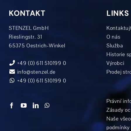
KONTAKT
LINKS
STENZEL GmbH
Kontaktuj
Rieslingstr. 31
O nás
65375 Oestrich-Winkel
Služba
Historie s
+49 (0) 611 510199 0
Výrobci
info@stenzel.de
Prodej str
+49 (0) 611 510199 0
Právní inf
Zásady oc
Naše vše
podmínky