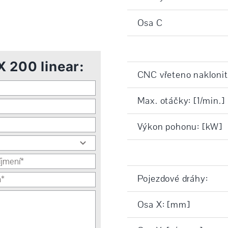
Osa C
 200 linear:
CNC vřeteno naklonite
Max. otáčky: [1/min.]
Výkon pohonu: [kW]
Pojezdové dráhy:
Osa X: [mm]