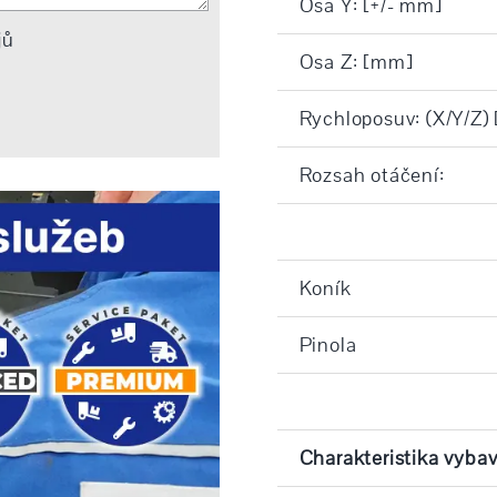
Osa Y: [+/- mm]
jů
Osa Z: [mm]
Rychloposuv: (X/Y/Z)
Rozsah otáčení:
Koník
Pinola
Charakteristika vybav