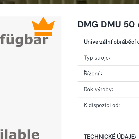
DMG DMU 50 e
Univerzální obráběcí
Typ stroje:
Řízení :
Rok výroby:
K dispozici od:
TECHNICKÉ ÚDAJE: