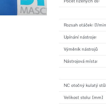
Počet řízených os:
Rozsah otáček: [1/min
Upínání nástroje:
Výměník nástrojů
Nástrojová místa:
NC otočný kulatý stů
Velikost stolu: [mm]