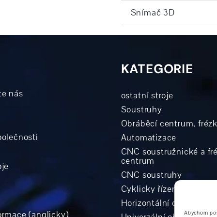
Snímač 3D
KATEGORIE
te nás
ostatní stroje
Soustruhy
Obráběcí centrum, fréz
polečnosti
Automatizace
CNC soustružnické a fr
centrum
oje
CNC soustruhy
Cyklicky řízené soustru
Horizontální obráběcí 
ormace (anglicky)
Abychom posk
Univerzální obráběcí ce