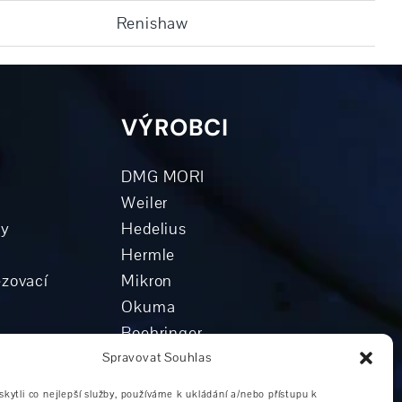
Renishaw
VÝROBCI
DMG MORI
Weiler
ky
Hedelius
Hermle
ézovací
Mikron
Okuma
Boehringer
hy
Grob
Spravovat Souhlas
centrum
Ostatní výrobci
ytli co nejlepší služby, používáme k ukládání a/nebo přístupu k
ntra