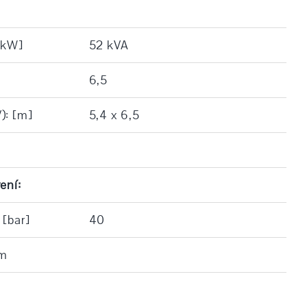
[kW]
52 kVA
6,5
): [m]
5,4 x 6,5
ení:
 [bar]
40
em