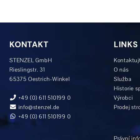
KONTAKT
LINKS
STENZEL GmbH
Kontaktuj
Rieslingstr. 31
O nás
65375 Oestrich-Winkel
Služba
Historie s
+49 (0) 611 510199 0
Výrobci
info@stenzel.de
Prodej str
+49 (0) 611 510199 0
Právní inf