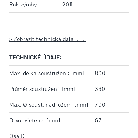
Rok výroby:
2011
> Zobrazit technická data ... ...
TECHNICKÉ ÚDAJE:
Max. délka soustružení: [mm]
800
Průměr soustružení: [mm]
380
Max. Ø soust. nad ložem: [mm]
700
Otvor vřetena: [mm]
67
Osa C