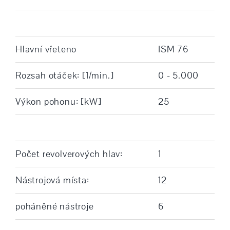
Hlavní vřeteno
ISM 76
Rozsah otáček: [1/min.]
0 - 5.000
Výkon pohonu: [kW]
25
Počet revolverových hlav:
1
Nástrojová místa:
12
poháněné nástroje
6