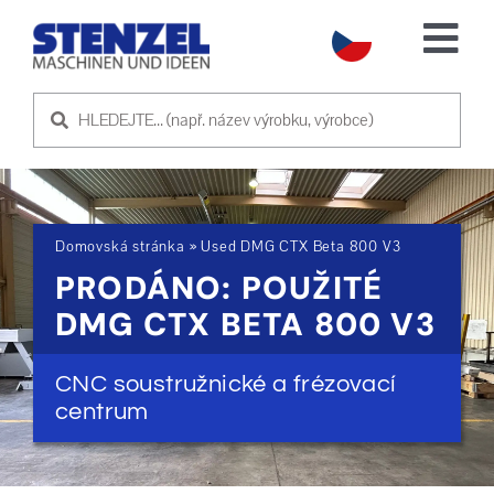
Skip
to
Tog
content
Nav
POUŽITÉ STROJE
PRODEJ STROJE
Domovská stránka
»
Used DMG CTX Beta 800 V3
SLUŽBA
PRODÁNO: POUŽITÉ
DMG CTX BETA 800 V3
O NÁS
CNC soustružnické a frézovací
KONTAKTUJTE NÁS
centrum